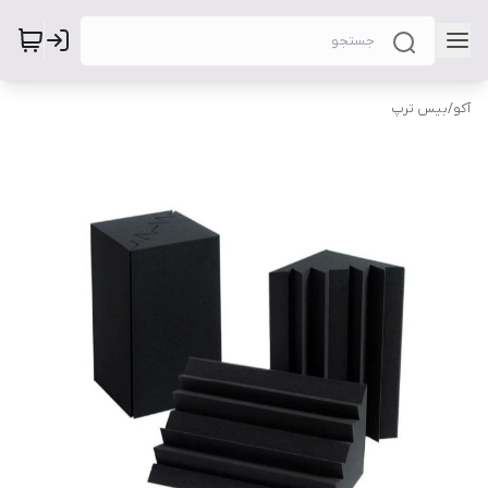
آکو
/
بیس ترپ