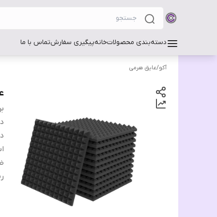
دسته‌بندی محصولات
خانه
پیگیری سفارش
تماس با ما
آکو
/
عایق هرمی
عا
بر
دس
دا
اب
ض
ر