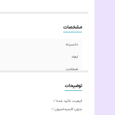
مشخصات
دانسیته
ابعاد
ضخامت
رنگ
توضیحات
کیفیت تائید شده✅
بدون اکسیداسیون✅