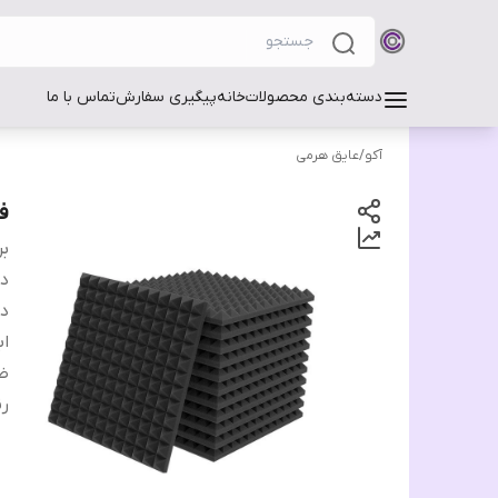
دسته‌بندی محصولات
خانه
پیگیری سفارش
تماس با ما
آکو
/
عایق هرمی
فو
بر
دس
دا
اب
ض
ر