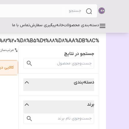
دسته‌بندی محصولات
خانه
پیگیری سفارش
تماس با ما
%D9%81%D9%88%D9%85%20%D8%B9%D8%A7%DB%8C%D9%82%20%D8%B5%D9%88%D8%AA%DB%8C
مرتب‌سازی
جستجو در نتایج
کالایی 
دسته‌بندی
برند