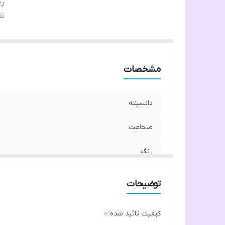
ر
تع
مشخصات
دانسیته
ضخامت
رنگ
تعداد دربسته
توضیحات
کیفیت تائید شده✅