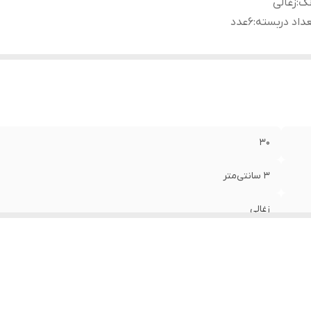
نگ
:
زغالی
داد دربسته
:
۶عدد
۳۰
۳ سانتی‌متر
زغالی
۶عدد