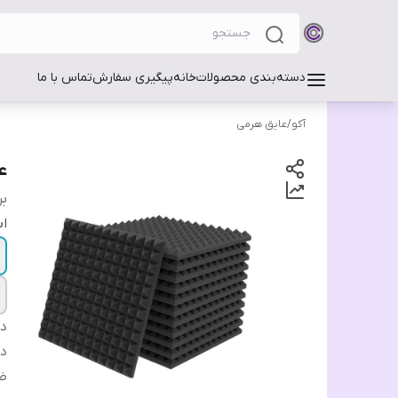
دسته‌بندی محصولات
خانه
پیگیری سفارش
تماس با ما
آکو
/
عایق هرمی
عا
بر
اب
دس
دا
ض