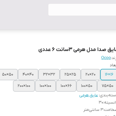
یق صدا مدل هرمی ۳سانت ۶ عددی
ند:
Ocoo
عاد
۵۰×۵۰
۴۰×۴۰
۳۲×۳۲
۲۵×۲۵
۲۰×۲۰
۱۶×۱۶
۱۰۰×۲۰۰
۱۰۰×۱۰۰
۶۶×۱۰۰
۵۰×۱۰۰
۵۰×۷۵
ته‌بندی
:
عایق هرمی
نسیته
:
۳۰
خامت
:
۳ سانتی‌متر