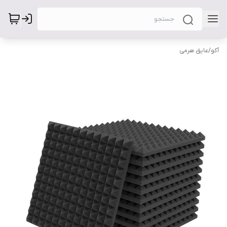
آکو
/
عایق هرمی