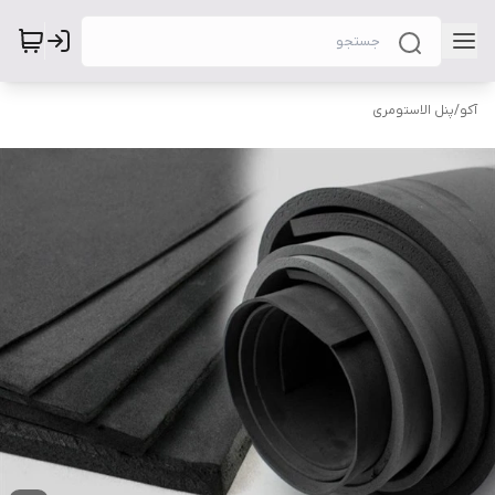
آکو
/
پنل الاستومری