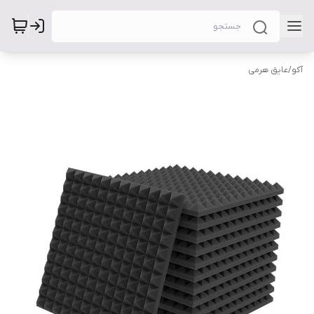
آکو
/
عایق هرمی