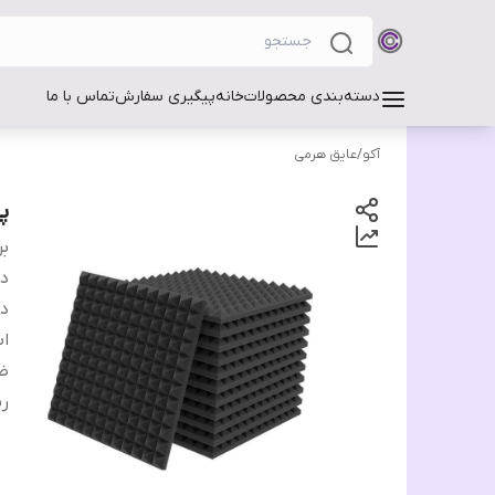
دسته‌بندی محصولات
خانه
پیگیری سفارش
تماس با ما
آکو
/
عایق هرمی
پن
بر
دس
دا
اب
ض
ر