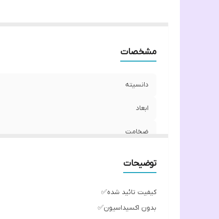
مشخصات
دانسیته
ابعاد
ضخامت
رنگ
توضیحات
کیفیت تائید شده✅
بدون اکسیداسیون✅