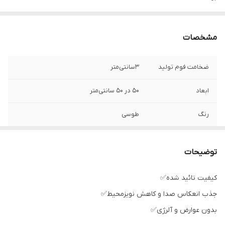
مشخصات
ضخامت فوم تولید
۳سانتی‌متر
ابعاد
۵۰ در ۵۰ سانتی‌متر
رنگ
طوسی
ضخامت قله
~۲.۵ سانتی‌متر
توضیحات
کیفیت تائید شده✅
جذب انعکاس صدا و کاهش نویزمحیط✅
بدون عوارض و آلرژی✅