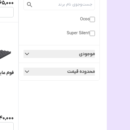
165,000
Ocoo
Super Silent
موجودی
محدوده قیمت
فوم عای
40,000