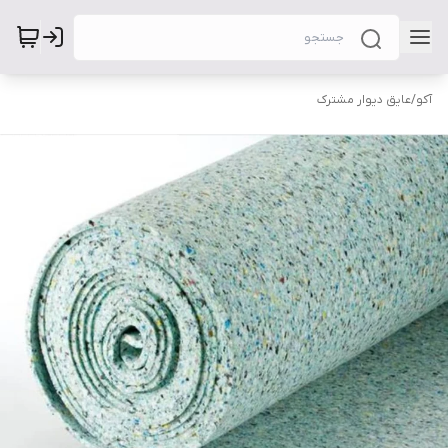
آکو
/
عایق دیوار مشترک