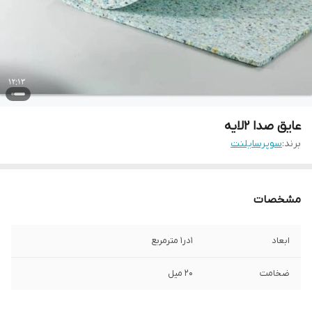
عایق صدا ۲لایه
برند:
سوپرسایلنت
مشخصات
ابعاد
۱در۱ مترمربع
ضخامت
۲۰ میل