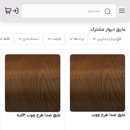
عایق دیوار مشترک
پربازدیدترین
برندها
قیمت
دسته‌بندی
فقط م
عایق صدا طرح چوب
عایق صدا طرح چوب ۳لایه